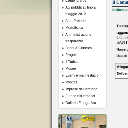
Come fare per
Il Com
Atti pubblicati fino a
Delibera d
maggio 2012
Albo Pretorio
Tipolog
Modulistica
Oggett
Amministrazione
CO.TR
trasparente
SANT
Bandi & Concorsi
Numero
Progetti
Data di
Il Turista
Allegat
Museo
Deliber
Eventi e manifestazioni
Infocittà
Imprese del territorio
Elenco Siti tematici
Galleria Fotografica