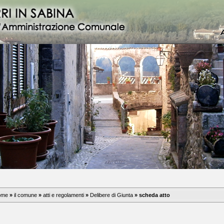
ome
»
il comune
»
atti e regolamenti
»
Delibere di Giunta
»
scheda atto