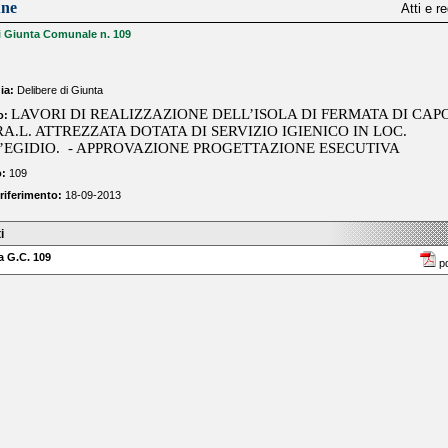
une
Atti e r
i Giunta Comunale n. 109
ia:
Delibere di Giunta
LAVORI DI REALIZZAZIONE DELL’ISOLA DI FERMATA DI CAP
o:
A.L. ATTREZZATA DOTATA DI SERVIZIO IGIENICO IN LOC.
’EGIDIO. - APPROVAZIONE PROGETTAZIONE ESECUTIVA
:
109
 riferimento:
18-09-2013
i
a G.C. 109
p