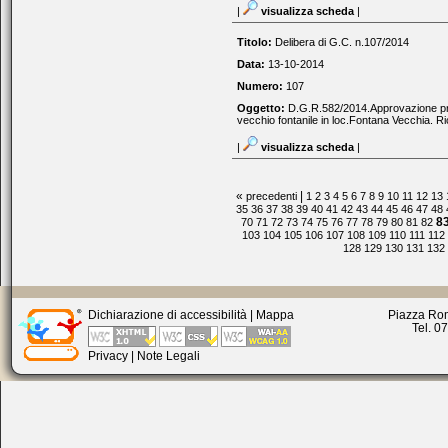
|
visualizza scheda
|
Titolo:
Delibera di G.C. n.107/2014
Data:
13-10-2014
Numero:
107
Oggetto:
D.G.R.582/2014.Approvazione prog
vecchio fontanile in loc.Fontana Vecchia. Ri
|
visualizza scheda
|
«
|
precedenti
1
2
3
4
5
6
7
8
9
10
11
12
13
35
36
37
38
39
40
41
42
43
44
45
46
47
48
8
70
71
72
73
74
75
76
77
78
79
80
81
82
103
104
105
106
107
108
109
110
111
112
128
129
130
131
132
Dichiarazione di accessibilità
|
Mappa
Piazza Rom
Tel. 0
Privacy
|
Note Legali