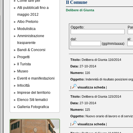
Come fare per
Il Comune
Atti pubblicati fino a
Delibere di Giunta
maggio 2012
Albo Pretorio
Oggetto:
Par
Modulistica
Amministrazione
dal:
al:
trasparente
(gg/mm/aaaa)
Bandi & Concorsi
Progetti
Titolo:
Delibera di Giunta 116/2014
Il Turista
Data:
27-10-2014
Museo
Numero:
116
Eventi e manifestazioni
Oggetto:
Indennità di risultato posizioni 
Infocittà
|
visualizza scheda
|
Imprese del territorio
Titolo:
Delibera di Giunta 115/2014
Elenco Siti tematici
Data:
27-10-2014
Galleria Fotografica
Numero:
115
Oggetto:
Nuovo orario di lavoro e di serviz
|
visualizza scheda
|