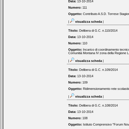
Data:
13-10-2014
Numero:
111
Oggetto:
Contributo A.S.D. Torrese Stagio
|
visualizza scheda
|
Titolo:
Delibera di G.C. n.110/2014
Data:
13-10-2014
Numero:
110
Oggetto:
Incarico di coordinamento tecnico
Comunitià Montana IV zona della Regione La
|
visualizza scheda
|
Titolo:
Delibera di G.C. n.109/2014
Data:
13-10-2014
Numero:
109
Oggetto:
Ridimensionamento rete scolastic
|
visualizza scheda
|
Titolo:
Delibera di G.C. n.108/2014
Data:
13-10-2014
Numero:
108
Oggetto:
Istituto Comprensivo "Forum Novu