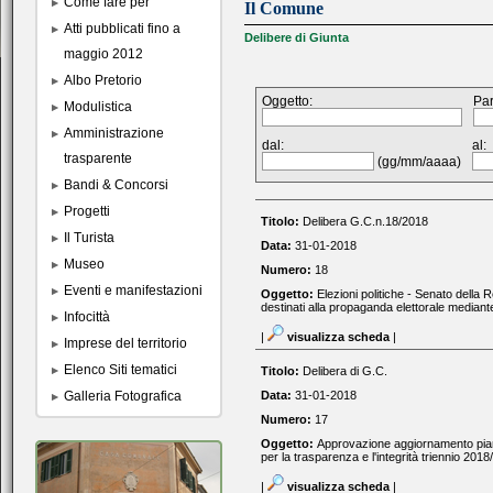
Come fare per
Il Comune
Atti pubblicati fino a
Delibere di Giunta
maggio 2012
Albo Pretorio
Oggetto:
Par
Modulistica
Amministrazione
dal:
al:
trasparente
(gg/mm/aaaa)
Bandi & Concorsi
Progetti
Titolo:
Delibera G.C.n.18/2018
Il Turista
Data:
31-01-2018
Museo
Numero:
18
Eventi e manifestazioni
Oggetto:
Elezioni politiche - Senato della 
destinati alla propaganda elettorale mediante
Infocittà
|
visualizza scheda
|
Imprese del territorio
Elenco Siti tematici
Titolo:
Delibera di G.C.
Galleria Fotografica
Data:
31-01-2018
Numero:
17
Oggetto:
Approvazione aggiornamento pian
per la trasparenza e l'integrità triennio 201
|
visualizza scheda
|