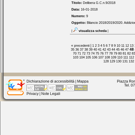
Titolo:
Delibera G.C.n.9/2018
Data:
16-01-2018
Numero:
9
Oggetto:
Bilancio 2018/2019/2020. Addizio
|
visualizza scheda
|
«
|
precedenti
1
2
3
4
5
6
7
8
9
10
11
12
13
48
35
36
37
38
39
40
41
42
43
44
45
46
47
70
71
72
73
74
75
76
77
78
79
80
81
82
8
103
104
105
106
107
108
109
110
111
112
128
129
130
131
132
Dichiarazione di accessibilità
|
Mappa
Piazza Rom
Tel. 0
Privacy
|
Note Legali