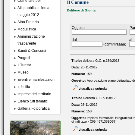
Come fare per
Il Comune
Atti pubblicati fino a
Delibere di Giunta
maggio 2012
Albo Pretorio
Oggetto:
Par
Modulistica
Amministrazione
dal:
al:
trasparente
(gg/mm/aaaa)
Bandi & Concorsi
Progetti
Titolo:
delibera G.C. n.159/2013
Il Turista
Data:
26-11-2012
Museo
Numero:
159
Eventi e manifestazioni
Oggetto:
Approvazione piano dettagliato degl
Infocittà
|
visualizza scheda
|
Imprese del territorio
Titolo:
Delibera G.C.n.158/12
Elenco Siti tematici
Data:
26-11-2012
Galleria Fotografica
Numero:
158
Oggetto:
Impianti fotovoltaici integrati s
di indirizzo - CIG 4571389D87.
|
visualizza scheda
|