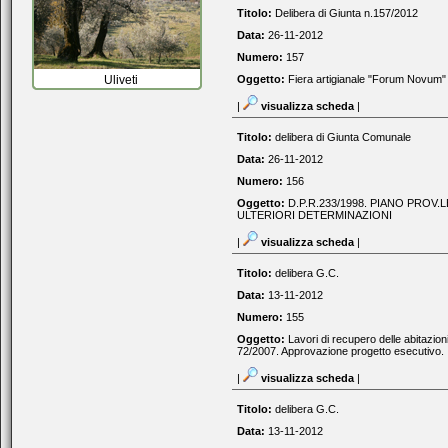
Titolo:
Delibera di Giunta n.157/2012
Data:
26-11-2012
Numero:
157
Uliveti
Oggetto:
Fiera artigianale "Forum Novum" 
|
visualizza scheda
|
Titolo:
delibera di Giunta Comunale
Data:
26-11-2012
Numero:
156
Oggetto:
D.P.R.233/1998. PIANO PROV
ULTERIORI DETERMINAZIONI
|
visualizza scheda
|
Titolo:
delibera G.C.
Data:
13-11-2012
Numero:
155
Oggetto:
Lavori di recupero delle abitazion
72/2007. Approvazione progetto esecutivo.
|
visualizza scheda
|
Titolo:
delibera G.C.
Data:
13-11-2012