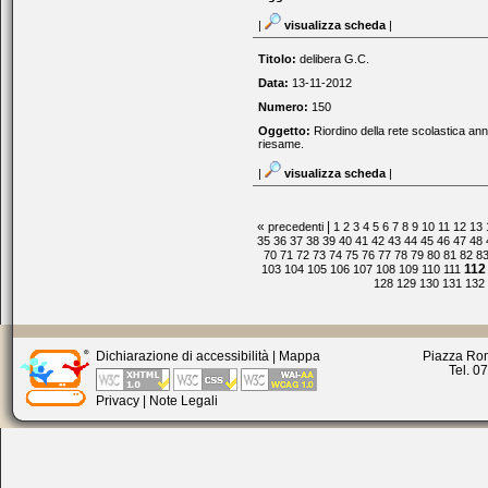
|
visualizza scheda
|
Titolo:
delibera G.C.
Data:
13-11-2012
Numero:
150
Oggetto:
Riordino della rete scolastica an
riesame.
|
visualizza scheda
|
«
|
precedenti
1
2
3
4
5
6
7
8
9
10
11
12
13
35
36
37
38
39
40
41
42
43
44
45
46
47
48
70
71
72
73
74
75
76
77
78
79
80
81
82
8
112
103
104
105
106
107
108
109
110
111
128
129
130
131
132
Dichiarazione di accessibilità
|
Mappa
Piazza Rom
Tel. 0
Privacy
|
Note Legali