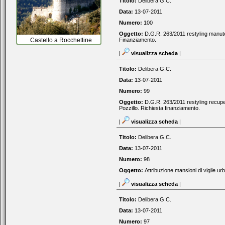
Titolo:
Delibera G.C.
Data:
13-07-2011
Numero:
100
Oggetto:
D.G.R. 263/2011 restyling manut
Castello a Rocchettine
Finanziamento.
|
visualizza scheda
|
Titolo:
Delibera G.C.
Data:
13-07-2011
Numero:
99
Oggetto:
D.G.R. 263/2011 restyling recuper
Pozzillo. Richiesta finanziamento.
|
visualizza scheda
|
Titolo:
Delibera G.C.
Data:
13-07-2011
Numero:
98
Oggetto:
Attribuzione mansioni di vigile u
|
visualizza scheda
|
Titolo:
Delibera G.C.
Data:
13-07-2011
Numero:
97