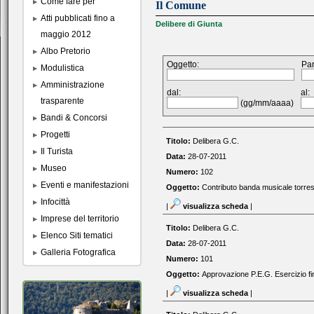
Come fare per
Il Comune
Atti pubblicati fino a
Delibere di Giunta
maggio 2012
Albo Pretorio
Oggetto:
Par
Modulistica
Amministrazione
dal:
al:
trasparente
(gg/mm/aaaa)
Bandi & Concorsi
Progetti
Titolo:
Delibera G.C.
Il Turista
Data:
28-07-2011
Museo
Numero:
102
Eventi e manifestazioni
Oggetto:
Contributo banda musicale torres
Infocittà
|
visualizza scheda
|
Imprese del territorio
Titolo:
Delibera G.C.
Elenco Siti tematici
Data:
28-07-2011
Galleria Fotografica
Numero:
101
Oggetto:
Approvazione P.E.G. Esercizio fi
|
visualizza scheda
|