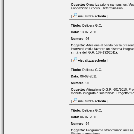
Oggetto:
Organizzazione campus loc. Vesc
Fondazione Exodus. Determinazioni.
|
visualizza scheda
|
Titolo:
Delibera G.C.
Data:
13-07-2011
Numero:
96
Oggetto:
Adesione al bando per la presenta
interventi volti a favorire un sistema integrat
s.m.i. e del. G.R. 187-192/2011).
|
visualizza scheda
|
Titolo:
Delibera G.C.
Data:
06-07-2011
Numero:
95
Oggetto:
Attuazione D.G.R. 601/2010. Prog
mobilita’ integrata e sostenibile. Progetto “To
|
visualizza scheda
|
Titolo:
Delibera G.C.
Data:
06-07-2011
Numero:
94
Oggetto:
Programma straordinario messa in
Richiesta contributo.