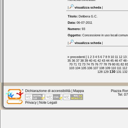
|
visualizza scheda
|
Titolo:
Delibera G.C.
Data:
06-07-2011
Numero:
93
Oggetto:
Concessione in uso locali comuna
|
visualizza scheda
|
«
|
precedenti
1
2
3
4
5
6
7
8
9
10
11
12
13
35
36
37
38
39
40
41
42
43
44
45
46
47
48
70
71
72
73
74
75
76
77
78
79
80
81
82
8
103
104
105
106
107
108
109
110
111
112
130
128
129
131
132
Dichiarazione di accessibilità
|
Mappa
Piazza Rom
Tel. 0
Privacy
|
Note Legali