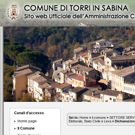
Canali d'accesso
Sei in:
Home
»
il comune
»
SETTORE SERVI
Home page
Elettorale, Stato Civile e Leva
»
Dichiarazione
Il Comune