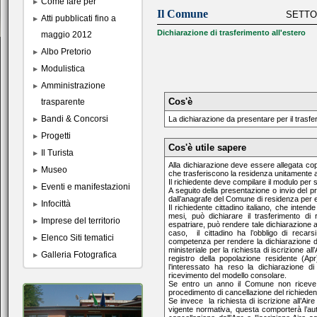
Come fare per
Il Comune
SETTO
Atti pubblicati fino a
Dichiarazione di trasferimento all'estero
maggio 2012
Albo Pretorio
Modulistica
Amministrazione
Cos'è
trasparente
Bandi & Concorsi
La dichiarazione da presentare per il trasfer
Progetti
Cos'è utile sapere
Il Turista
Alla dichiarazione deve essere allegata co
Museo
che trasferiscono la residenza unitamente a
Il richiedente deve compilare il modulo per s
Eventi e manifestazioni
A seguito della presentazione o invio del pr
dall’anagrafe del Comune di residenza per e
Infocittà
Il richiedente cittadino italiano, che intend
mesi, può dichiarare il trasferimento di 
Imprese del territorio
espatriare, può rendere tale dichiarazione al
caso, il cittadino ha l’obbligo di recars
Elenco Siti tematici
competenza per rendere la dichiarazione di
ministeriale per la richiesta di iscrizione all
Galleria Fotografica
registro della popolazione residente (Apr)
l’interessato ha reso la dichiarazione 
ricevimento del modello consolare.
Se entro un anno il Comune non riceve da
procedimento di cancellazione del richiedente
Se invece la richiesta di iscrizione all’Ai
vigente normativa, questa comporterà l’aut