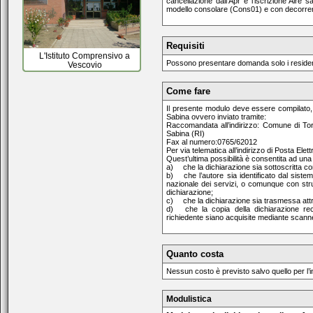
cancellazione dall’Apr e l’iscrizione Aire
modello consolare (Cons01) e con decorrenz
Requisiti
L'Istituto Comprensivo a
Possono presentare domanda solo i resident
Vescovio
Come fare
Il presente modulo deve essere compilato, s
Sabina ovvero inviato tramite:
Raccomandata all’indirizzo: Comune di Tor
Sabina (RI)
Fax al numero:0765/62012
Per via telematica all’indirizzo di Posta Elett
Quest’ultima possibilità è consentita ad una
a)
che la dichiarazione sia sottoscritta co
b)
che l’autore sia identificato dal sistem
nazionale dei servizi, o comunque con stru
dichiarazione;
c)
che la dichiarazione sia trasmessa attra
d)
che la copia della dichiarazione re
richiedente siano acquisite mediante scann
Quanto costa
Nessun costo è previsto salvo quello per l’
Modulistica