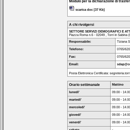
Modulo per la dichiarazione di trasfe
scarica doc
[37 Kb]
A chi rivolgersi
SETTORE SERVIZI DEMOGRAFICI E AT
Piazza Roma n.6 - 02049 , Torri in Sabina (
Responsabile:
Tiziana 
Telefono:
0765/62
Fax:
0765/62
Email:
sdap@com
Posta Elettronica Certificata: segreteria.torr
Orario settimanale
Mattino
lunedi'
09.00 - 14.0
martedi'
09.00 - 14.0
mercoledi'
09.00 - 14.0
giovedi'
09.00 - 14.0
venerdi'
09.00 - 14.0
sabato
-