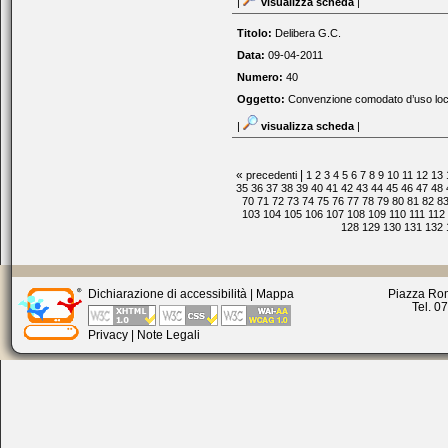
|
visualizza scheda
|
Titolo:
Delibera G.C.
Data:
09-04-2011
Numero:
40
Oggetto:
Convenzione comodato d’uso loca
|
visualizza scheda
|
«
|
precedenti
1
2
3
4
5
6
7
8
9
10
11
12
13
35
36
37
38
39
40
41
42
43
44
45
46
47
48
70
71
72
73
74
75
76
77
78
79
80
81
82
8
103
104
105
106
107
108
109
110
111
112
128
129
130
131
132
Dichiarazione di accessibilità
|
Mappa
Piazza Rom
Tel. 0
Privacy
|
Note Legali