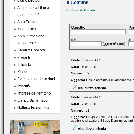
Come fare per
Il Comune
Atti pubblicati fino a
Delibere di Giunta
maggio 2012
Albo Pretorio
Oggetto:
Par
Modulistica
Amministrazione
dal:
al:
trasparente
(gg/mm/aaaa)
Bandi & Concorsi
Progetti
Titolo:
Delibera G.C.
Il Turista
Data:
19-04-2011
Museo
Numero:
52
Eventi e manifestazioni
Oggetto:
Ufficio comunale di censimento. 
Infocittà
|
visualizza scheda
|
Imprese del territorio
Titolo:
Delibera G.C.
Elenco Siti tematici
Data:
12-04-2011
Galleria Fotografica
Numero:
51
Oggetto:
D.Lgs 28/2010 e D.M.180/2010. Att
quadro Anci Lazio e Efi adr. Determinazioni.
|
visualizza scheda
|