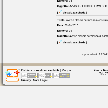
Numero:
04
Oggetto:
AVVISO RILASCIO PERMESSO D
|
visualizza scheda
|
Titolo:
avviso rilascio permesso a costruire
Data:
02-04-2016
Numero:
03
Oggetto:
avviso rilascio permesso di costru
|
visualizza scheda
|
«
|
precedenti
1
2
3
4
Dichiarazione di accessibilità
|
Mappa
Piazza Rom
Tel. 0
Privacy
|
Note Legali