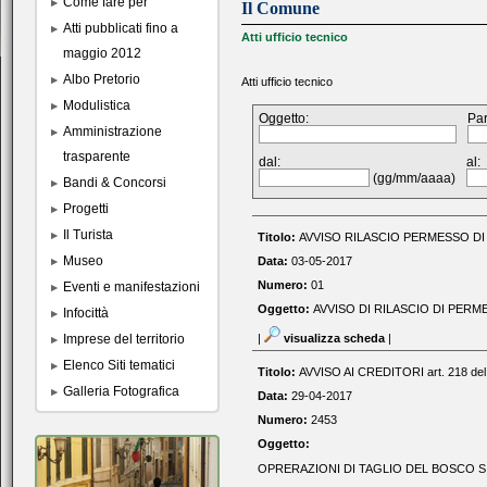
Come fare per
Il Comune
Atti pubblicati fino a
Atti ufficio tecnico
maggio 2012
Albo Pretorio
Atti ufficio tecnico
Modulistica
Oggetto:
Par
Amministrazione
trasparente
dal:
al:
(gg/mm/aaaa)
Bandi & Concorsi
Progetti
Il Turista
Titolo:
AVVISO RILASCIO PERMESSO DI 
Museo
Data:
03-05-2017
Numero:
01
Eventi e manifestazioni
Oggetto:
AVVISO DI RILASCIO DI PERM
Infocittà
Imprese del territorio
|
visualizza scheda
|
Elenco Siti tematici
Titolo:
AVVISO AI CREDITORI art. 218 del 
Galleria Fotografica
Data:
29-04-2017
Numero:
2453
Oggetto:
OPRERAZIONI DI TAGLIO DEL BOSCO S