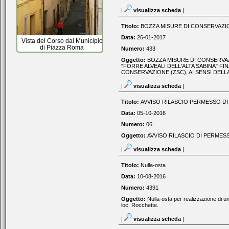
|
visualizza scheda
|
Titolo:
BOZZA MISURE DI CONSERVAZION
Data:
26-01-2017
Vista del Corso dal Municipio
di Piazza Roma
Numero:
433
Oggetto:
BOZZA MISURE DI CONSERVAZI
"FORRE ALVEALI DELL'ALTA SABINA" FI
CONSERVAZIONE (ZSC), AI SENSI DELLA D
|
visualizza scheda
|
Titolo:
AVVISO RILASCIO PERMESSO DI 
Data:
05-10-2016
Numero:
06
Oggetto:
AVVISO RILASCIO DI PERMESS
|
visualizza scheda
|
Titolo:
Nulla-osta
Data:
10-08-2016
Numero:
4391
Oggetto:
Nulla-osta per realizzazione di un
loc. Rocchette.
|
visualizza scheda
|