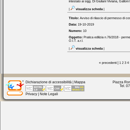
intestato ai sigg. Di Giuliani Viviana, Gallo
|
visualizza scheda
|
Titolo:
Avviso di rilascio di permesso di cos
Data:
19-10-2019
Numero:
10
Oggetto:
Pratica edilizia n.76/2018 - perme
O.I.T. a.r.l.
|
visualizza scheda
|
«
|
precedenti
1
2
3
4
Dichiarazione di accessibilità
|
Mappa
Piazza Rom
Tel. 0
Privacy
|
Note Legali