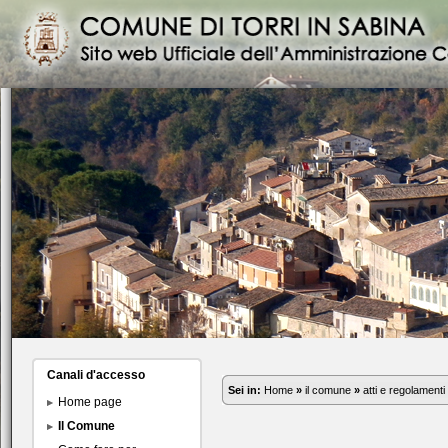
Canali d'accesso
Sei in:
Home
»
il comune
»
atti e regolamenti
Home page
Il Comune