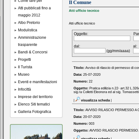
Come fare per
Il Comune
Atti pubblicati fino a
Atti ufficio tecnico
maggio 2012
Albo Pretorio
Atti ufficio tecnico
Modulistica
Oggetto:
Par
Amministrazione
trasparente
dal:
al:
(gg/mm/aaaa)
Bandi & Concorsi
Progetti
Il Turista
Titolo:
Avviso di rilascio di permesso di cos
Museo
Data:
25-07-2020
Numero:
22
Eventi e manifestazioni
Oggetto:
Pratica edilizia n.22- art.32 L.32
Infocittà
sig.ra Colletti Eleonora ed al sig. Tomassetti
Imprese del territorio
|
visualizza scheda
|
Elenco Siti tematici
Titolo:
AVVISO RILASCIO PERMESSO A C
Galleria Fotografica
Data:
20-07-2020
Numero:
003
Oggetto:
AVVISO RILASCIO PERMESSO 
|
visualizza scheda
|