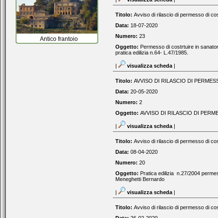
Titolo:
Avviso di rilascio di permesso di cos
Data:
18-07-2020
Numero:
23
Antico frantoio
Oggetto:
Permesso di costrtuire in sanatori
pratica edilizia n.64- L.47/1985.
|
visualizza scheda
|
Titolo:
AVVISO DI RILASCIO DI PERMES
Data:
20-05-2020
Numero:
2
Oggetto:
AVVISO DI RILASCIO DI PERM
|
visualizza scheda
|
Titolo:
Avviso di rilascio di permesso di cos
Data:
08-04-2020
Numero:
20
Oggetto:
Pratica edilizia n.27/2004 permes
Meneghetti Bernardo
|
visualizza scheda
|
Titolo:
Avviso di rilascio di permesso di cos