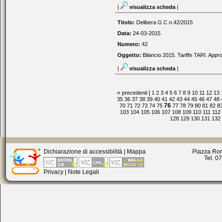
|
visualizza scheda
|
Titolo:
Delibera G.C.n.42/2015
Data:
24-03-2015
Numero:
42
Oggetto:
Bilancio 2015. Tariffe TARI. Appr
|
visualizza scheda
|
«
|
precedenti
1
2
3
4
5
6
7
8
9
10
11
12
13
35
36
37
38
39
40
41
42
43
44
45
46
47
48
76
70
71
72
73
74
75
77
78
79
80
81
82
8
103
104
105
106
107
108
109
110
111
112
128
129
130
131
132
Dichiarazione di accessibilità
|
Mappa
Piazza Rom
Tel. 0
Privacy
|
Note Legali