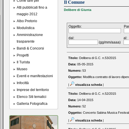
Come fare per
Il Comune
Atti pubblicati fino a
Delibere di Giunta
maggio 2012
Albo Pretorio
Oggetto:
Par
Modulistica
Amministrazione
dal:
al:
trasparente
(gg/mm/aaaa)
Bandi & Concorsi
Progetti
Titolo:
Delibera di G.C. n.53/2015
Il Turista
Data:
05-05-2015
Museo
Numero:
53
Eventi e manifestazioni
Oggetto:
Modifica contratto di lavoro dipe
Infocittà
|
visualizza scheda
|
Imprese del territorio
Titolo:
Delibera di G.C. n.52/2015
Elenco Siti tematici
Data:
14-04-2015
Galleria Fotografica
Numero:
52
Oggetto:
Concerto Sabina Musica Festival
|
visualizza scheda
|