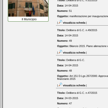
Titolo:
Delibera di G.C. n.51/2015
Data:
14-04-2015
Numero:
51
Oggetto:
manifestazione per inaugurazione
Il Municipio
|
visualizza scheda
|
Titolo:
Delibera di G.C. n.49/2015
Data:
14-04-2015
Numero:
49
Oggetto:
Bilancio 2015. Piano alienazione e
|
visualizza scheda
|
Titolo:
Delibera di G.C.
Data:
14-04-2015
Numero:
48
Oggetto:
Art.151 D.Lgs.267/2000. Approvazio
finanziario 2015
|
visualizza scheda
|
Titolo:
Delibera di G.C. n.47/2015
Data:
24-03-2015
Numero:
47