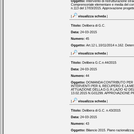
Oggetto:
Intervento di ristrutturazione str
Comprensoriale elementare e media del comu
n.113 del 17/03/2015. Approvazione progett
|
visualizza scheda
|
Titolo:
Delibera di G.C.
Data:
24-03-2015
Numero:
45
Oggetto:
Art.12 L.10/11/2014 n.162. Determ
|
visualizza scheda
|
Titolo:
Delibera G.C.n.44/2015
Data:
24-03-2015
Numero:
44
Oggetto:
DOMANDA CONTRIBUTO PER 
INTERVENTI PER IL RECUPERO E LA MES
ATTUAZIONE DELLA D.G.R.LAZIO 42 DE
13.02.2015 N.G01299. APPROVAZIONE 
|
visualizza scheda
|
Titolo:
Delibera di G.C. n.43/2015
Data:
24-03-2015
Numero:
43
Oggetto:
Bilancio 2015. Piano razionalizz