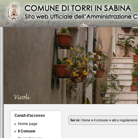
Canali d'accesso
Sei in:
Home
»
il comune
»
atti e regolamenti
Home page
Il Comune