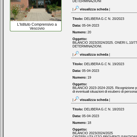
DETERMINAZIONI
|
visualizza scheda
|
Titolo:
DELIBERA G.C N. 20/2023
L'Istituto Comprensivo a
Data:
05-04-2023
Vescovio
Numero:
20
Oggetto:
BILANCIO 2023/2024/2025. ONERI L.10/77
DETERMINAZIONI.
|
visualizza scheda
|
Titolo:
DELIBERA G.C N. 19/2023
Data:
05-04-2023
Numero:
19
Oggetto:
BILANCIO 2023-2024-2025. Ricognizione pe
di eventuali situazioni di esubero di personal
|
visualizza scheda
|
Titolo:
DELIBERA G.C N. 18/2023
Data:
05-04-2023
Numero:
18
Oggetto:
BILANCIO 2023/2024/2025
CRITERI UTILIZZO PROVENTI SANZIONI