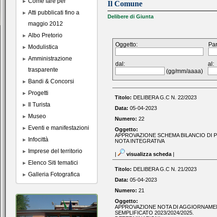
Come fare per
Il Comune
Atti pubblicati fino a
Delibere di Giunta
maggio 2012
Albo Pretorio
Oggetto:
Par
Modulistica
Amministrazione
dal:
al:
trasparente
(gg/mm/aaaa)
Bandi & Concorsi
Progetti
Titolo:
DELIBERA G.C N. 22/2023
Il Turista
Data:
05-04-2023
Museo
Numero:
22
Eventi e manifestazioni
Oggetto:
APPROVAZIONE SCHEMA BILANCIO DI PR
Infocittà
NOTA INTEGRATIVA
Imprese del territorio
|
visualizza scheda
|
Elenco Siti tematici
Titolo:
DELIBERA G.C N. 21/2023
Galleria Fotografica
Data:
05-04-2023
Numero:
21
Oggetto:
APPROVAZIONE NOTA DI AGGIORNAMEN
SEMPLIFICATO 2023/2024/2025.