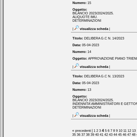
Numero:
15
Oggetto:
BILANCIO 2023/2024/2025.
ALIQUOTE IMU.
DETERMINAZIONI
|
visualizza scheda
|
Titolo:
DELIBERA G.C N. 14/2023
Data:
05-04-2023
Numero:
14
Oggetto:
APPROVAZIONE PIANO TRIENNA
|
visualizza scheda
|
Titolo:
DELIBERA G.C N. 13/2023
Data:
05-04-2023
Numero:
13
Oggetto:
BILANCIO 2023/2024/2025.
INDENNITA’ AMMINISTRATORI E GETTON
DETERMINAZIONI
|
visualizza scheda
|
«
|
4
precedenti
1
2
3
5
6
7
8
9
10
11
12
13
35
36
37
38
39
40
41
42
43
44
45
46
47
48