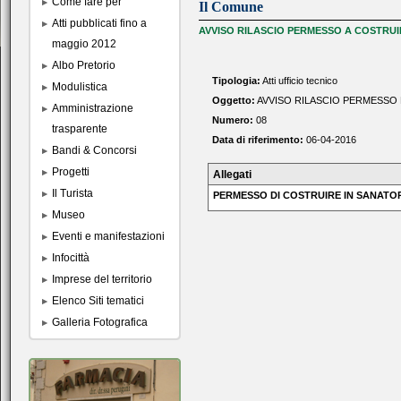
Come fare per
Il Comune
Atti pubblicati fino a
AVVISO RILASCIO PERMESSO A COSTRUIR
maggio 2012
Albo Pretorio
Tipologia:
Atti ufficio tecnico
Modulistica
Oggetto:
AVVISO RILASCIO PERMESSO D
Amministrazione
Numero:
08
trasparente
Data di riferimento:
06-04-2016
Bandi & Concorsi
Progetti
Allegati
Il Turista
PERMESSO DI COSTRUIRE IN SANATORI
Museo
Eventi e manifestazioni
Infocittà
Imprese del territorio
Elenco Siti tematici
Galleria Fotografica