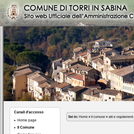
Canali d'accesso
Sei in:
Home
»
il comune
»
atti e regolamenti
Home page
Il Comune